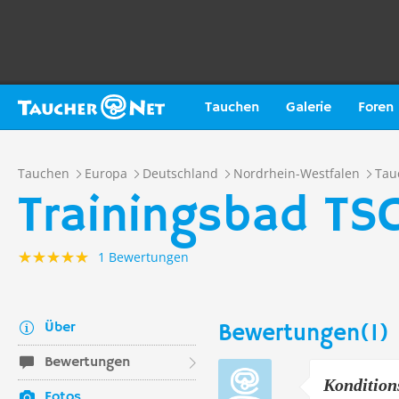
Tauchen
Galerie
Foren
Tauchen
Europa
Deutschland
Nordrhein-Westfalen
Tau
Trainingsbad TS
1 Bewertungen
Über
Bewertungen(1)
Bewertungen
Kondition
Fotos