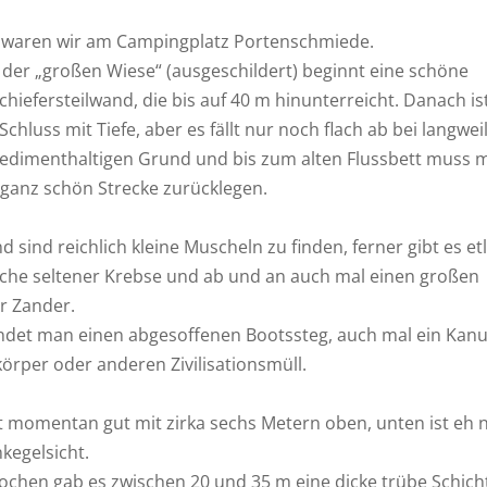
 waren wir am Campingplatz Portenschmiede.
 der „großen Wiese“ (ausgeschildert) beginnt eine schöne
hiefersteilwand, die bis auf 40 m hinunterreicht. Danach is
Schluss mit Tiefe, aber es fällt nur noch flach ab bei langwe
sedimenthaltigen Grund und bis zum alten Flussbett muss 
 ganz schön Strecke zurücklegen.
 sind reichlich kleine Muscheln zu finden, ferner gibt es et
ische seltener Krebse und ab und an auch mal einen großen
r Zander.
indet man einen abgesoffenen Bootssteg, auch mal ein Kanu
örper oder anderen Zivilisationsmüll.
st momentan gut mit zirka sechs Metern oben, unten ist eh 
kegelsicht.
ochen gab es zwischen 20 und 35 m eine dicke trübe Schicht