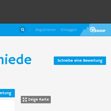
Registrieren
Einloggen

miede
Schreibe eine Bewertung
ertung
Zeige Karte