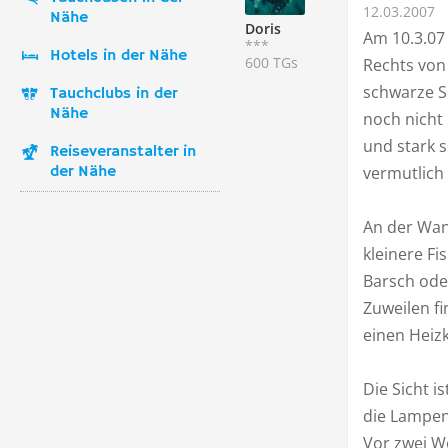
12.03.2007
Nähe
Doris
Am 10.3.07
***
Hotels in der Nähe
600 TGs
Rechts von
schwarze Sc
Tauchclubs in der
Nähe
noch nicht 
und stark 
Reiseveranstalter in
der Nähe
vermutlich
An der Wand
kleinere F
Barsch ode
Zuweilen f
einen Heizk
Die Sicht i
die Lampen
Vor zwei W