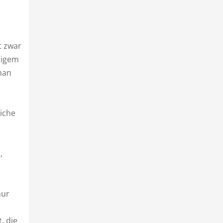
t zwar
iligem
man
liche
,
nur
, die