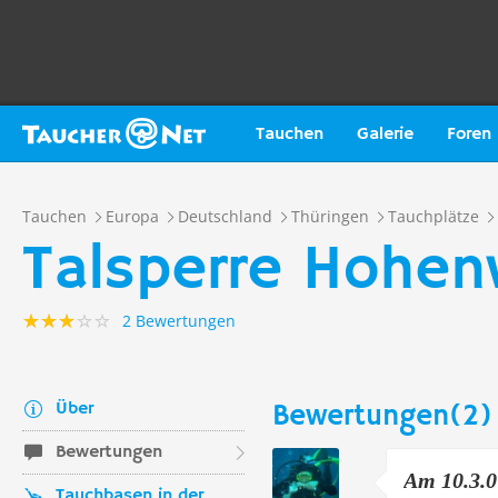
Tauchen
Galerie
Foren
Tauchen
Europa
Deutschland
Thüringen
Tauchplätze
Talsperre Hohen
2 Bewertungen
Über
Bewertungen(2)
Bewertungen
Am 10.3.0
Tauchbasen in der