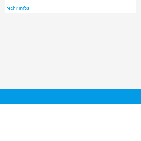
Mehr Infos
Taucher.Net
Reisebericht hinzufügen
Sitemap
Kontakt
Taucher.Net Team