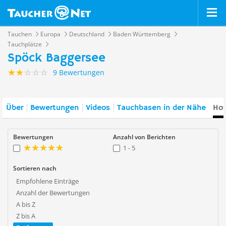
Tauchen
Europa
Deutschland
Baden Württemberg
Tauchplätze
Spöck Baggersee
9 Bewertungen
Über
Bewertungen
Videos
Tauchbasen in der Nähe
Hot
Bewertungen
Anzahl von Berichten
1 - 5
Sortieren nach
Empfohlene Einträge
Anzahl der Bewertungen
A bis Z
Z bis A