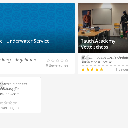
e - Underwater Service
Tauch.Academy,
Vettelschoss
War zum Scuba Skills Update
nberg...Angeboten
Vettelschoss. Ich w
0 Bewertungen
1 Bewe
 bieten nicht nur
sbildung für
rttaucher n
ewertungen