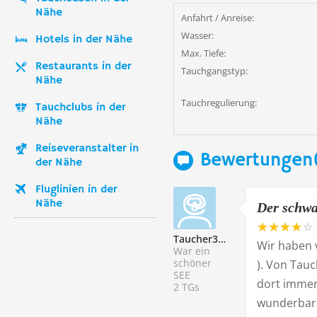
Nähe
Anfahrt / Anreise:
Wasser:
Hotels in der Nähe
Max. Tiefe:
Restaurants in der
Tauchgangstyp:
Nähe
Tauchregulierung:
Tauchclubs in der
Nähe
Reiseveranstalter in
Bewertungen(
der Nähe
Fluglinien in der
Nähe
Der schwa
Taucher333182
Wir haben v
War ein
schöner
). Von Tau
SEE
dort immer
2 TGs
wunderbare 