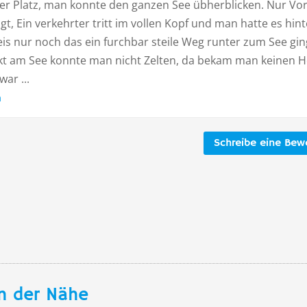
r Platz, man konnte den ganzen See übherblicken. Nur Vor
t, Ein verkehrter tritt im vollen Kopf und man hatte es hint
weis nur noch das ein furchbar steile Weg runter zum See gin
kt am See konnte man nicht Zelten, da bekam man keinen H
war ...
n
Schreibe eine Bew
n der Nähe