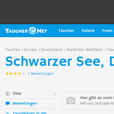
Tauchen
Galerie
Foren
Tauchen
Europa
Deutschland
Nordrhein-Westfalen
Tau
Schwarzer See, D
1 Bewertungen
Über
Hier gibt es noch 
Hilf uns und lade F
Bewertungen
Tauchbasen in der