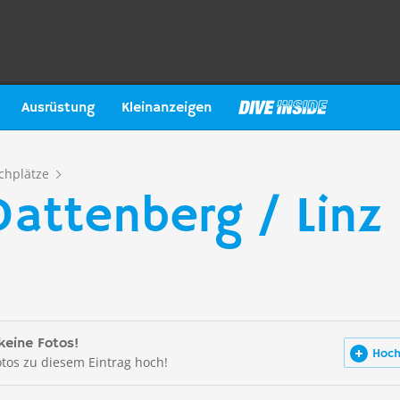
Ausrüstung
Kleinanzeigen
chplätze
attenberg / Linz
keine Fotos!
Hoch
otos zu diesem Eintrag hoch!