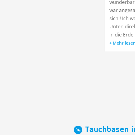
wunderbare
war angesag
sich ! Ich 
Unten dire
in die Erde 
Mehr lese
Tauchbasen i