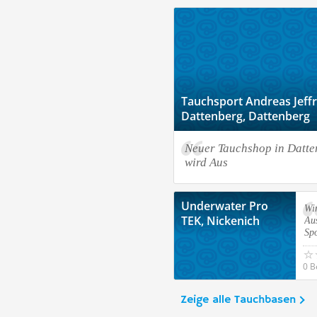
Tauchsport Andreas Jeffr
Dattenberg, Dattenberg
Neuer Tauchshop in Datte
wird Aus
Underwater Pro
Wir
TEK, Nickenich
Au
Spo
0 B
Zeige alle Tauchbasen