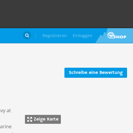
Registrieren
Einloggen

Schreibe eine Bewertung
avy at
Zeige Karte
marine