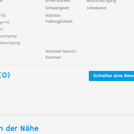
er
Erreichbarkeit:
Bootstauchgang
Schwierigkeit:
Unbekannt
-TG
Nächste
Füllmöglichkeit:
gs-TG
TG
tauchgang
dtauchgang
Nächster Notruf /
Kammer:
(0)
Schreibe eine Bew
n der Nähe