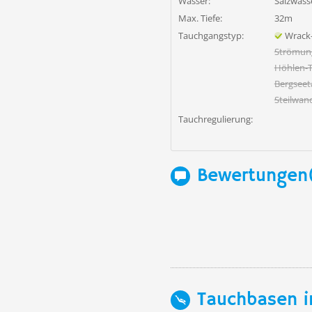
Wasser:
Salzwass
Max. Tiefe:
32m
Tauchgangstyp:
Wrack
Strömun
Höhlen-
Bergsee
Steilwan
Tauchregulierung:
Bewertungen
Tauchbasen i