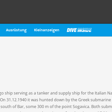
Ausrüstung
Kleinanzeigen
go ship serving as a tanker and supply ship for the Italian N
 On 31.12.1940 it was hunted down by the Greek submarine
t south of Bar, some 300 m of the point Sogavica. Both sub