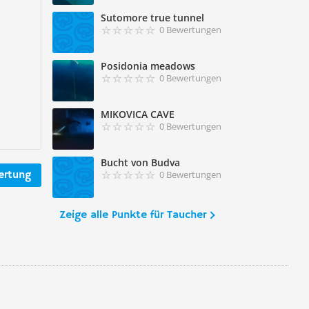
Sutomore true tunnel
0 Bewertungen
Posidonia meadows
0 Bewertungen
MIKOVICA CAVE
0 Bewertungen
Bucht von Budva
ertung
0 Bewertungen
Zeige alle Punkte für Taucher