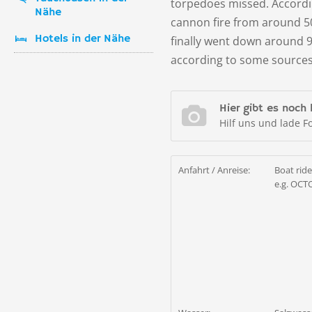
torpedoes missed. Accordi
Nähe
cannon fire from around 50
Hotels in der Nähe
finally went down around 9:
according to some sources
Hier gibt es noch 
Hilf uns und lade F
Anfahrt / Anreise:
Boat ride
e.g. OCTO