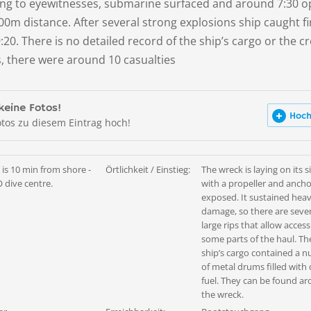
ng to eyewitnesses, submarine surfaced and around 7:30 
0m distance. After several strong explosions ship caught f
20. There is no detailed record of the ship’s cargo or the c
, there were around 10 casualties
keine Fotos!
Hoch
otos zu diesem Eintrag hoch!
 is 10 min from shore -
Örtlichkeit / Einstieg:
The wreck is laying on its s
 dive centre.
with a propeller and anch
exposed. It sustained hea
damage, so there are seve
large rips that allow access
some parts of the haul. Th
ship’s cargo contained a 
of metal drums filled with 
fuel. They can be found a
the wreck.