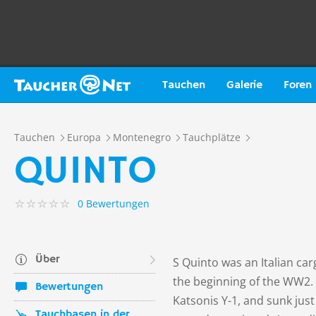
Tauchen
Galerie
Foren
Tauchen
Europa
Montenegro
Tauchplätze
QUINTO
0 Bewertungen
Über
S Quinto was an Italian car
the beginning of the WW2.
Bewertungen
Katsonis Y-1, and sunk jus
Tauchbasen in der