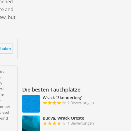
opened
ire and
rew, but
laden
ide,
or
vy
Die besten Tauchplätze
ral
 to
Wrack `Skenderbeg´
e
1 Bewertungen
number
diesel
Budva, Wrack Oreste
round
1 Bewertungen