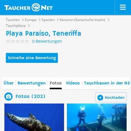
Tauchen
Europa
Spanien
Kanaren (Kanarische Inseln)
Tauchplätze
Playa Paraiso, Teneriffa
0 Bewertungen
Schreibe eine Bewertung
Über
Bewertungen
Fotos
Videos
Tauchbasen in der Nä
Fotos (202)
Hochladen