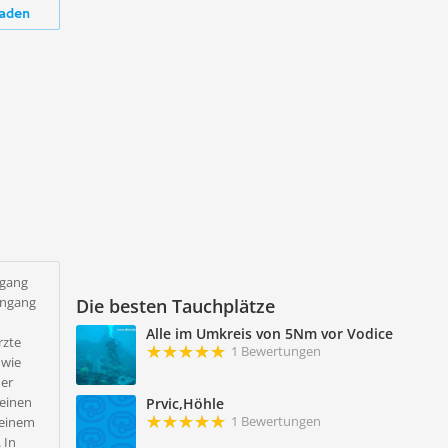
aden
hgang
ingang
Die besten Tauchplätze
Alle im Umkreis von 5Nm vor Vodice
rzte
1 Bewertungen
 wie
der
 einen
Prvic,Höhle
1 Bewertungen
u einem
 In