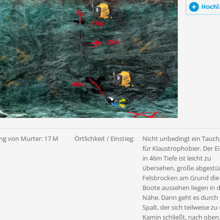
Hochl
ng von Murter: 17 M
Örtlichkeit / Einstieg:
Nicht unbedingt ein Tauc
für Klaustrophobier. Der E
in 46m Tiefe ist leicht zu
übersehen, große abgestü
Felsbrocken am Grund die
Boote aussehen liegen in 
Nähe. Dann geht es durch
Spalt, der sich teilweise z
Kamin schließt, nach oben.