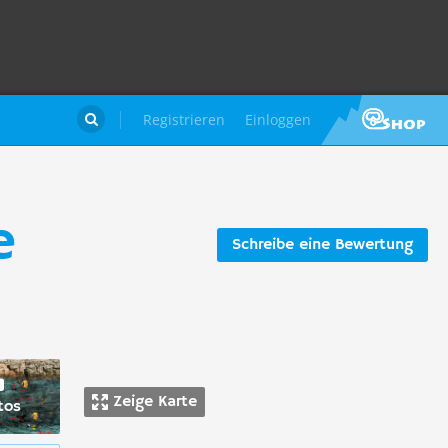
Registrieren
Einloggen

e
Schreibe eine Bewertung
Zeige Karte
tos