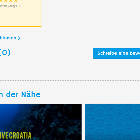
ewertungen
chbasen
(0)
Schreibe eine Bew
n der Nähe