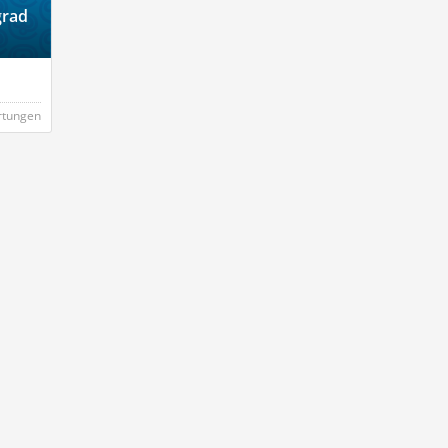
grad
rtungen