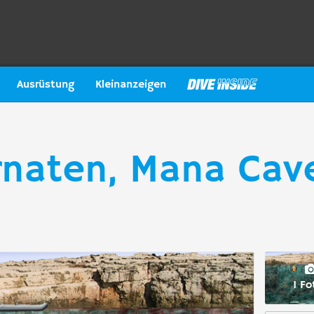
Ausrüstung
Kleinanzeigen
rnaten, Mana Cav
1 Fo