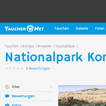
Tauchen
Galerie
Foren
Tauchen
Europa
Kroatien
Tauchplätze
Nationalpark Ko
0 Bewertungen
Über
Bewertungen
Fotos