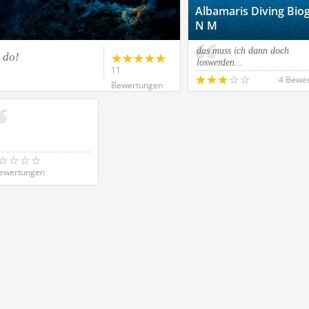
Albamaris Diving Bio
N M
das muss ich dann doch
t do!
loswerden...
11
4 Bewe
Bewertungen
ewertungen