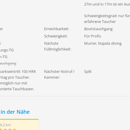
27m und in 17m ist ein Aus
Schwierigkeitsgrad: nur fü
erfahrene Taucher
er
Erreichbarkeit:
Bootstauchgang
Schwierigkeit:
Für Profis
G
Nächste
Murter, Najada diving
Füllmöglichkeit:
ungs-TG
n-TG
tauchgang
parkseintritt 100 HRK
Nächster Notruf /
Split
htag pro Taucher.
Kammer:
möglich nur mit
onierte Tauchbasen.
in der Nähe
9.2 km