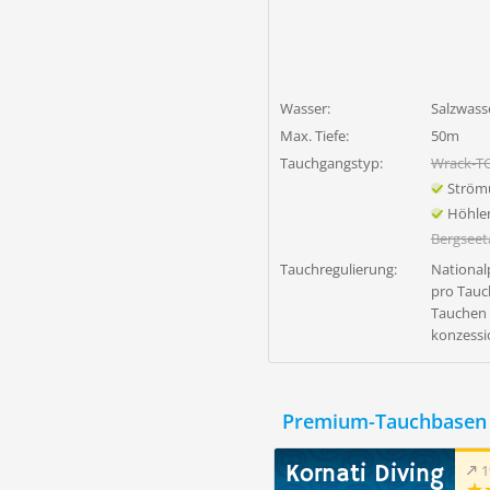
Wasser:
Salzwass
Max. Tiefe:
50m
Tauchgangstyp:
Wrack-T
Ström
Höhle
Bergsee
Tauchregulierung:
National
pro Tauc
Tauchen 
konzessi
Premium-Tauchbasen 
Kornati Diving
1