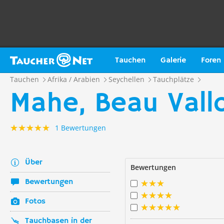
Tauchen
Galerie
Foren
Tauchen
Afrika / Arabien
Seychellen
Tauchplätze
Mahe, Beau Vall
1 Bewertungen
Über
Bewertungen
Bewertungen
Fotos
Tauchbasen in der