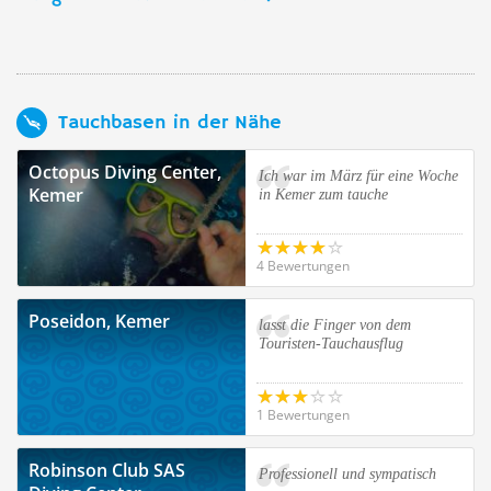
Tauchbasen in der Nähe
Octopus Diving Center,
Ich war im März für eine Woche
Kemer
in Kemer zum tauche
4 Bewertungen
Poseidon, Kemer
lasst die Finger von dem
Touristen-Tauchausflug
1 Bewertungen
Robinson Club SAS
Professionell und sympatisch