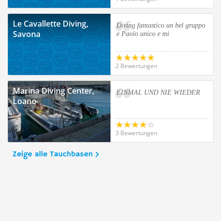
Le Cavallette Diving,
Diving fantastico un bel gruppo
Savona
e Paolo unico e mi
2 Bewertungen
Marina Diving Center,
EINMAL UND NIE WIEDER
Loano
3 Bewertungen
Zeige alle Tauchbasen