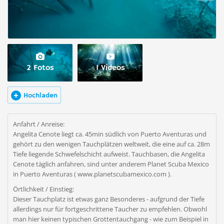
2 Fotos
1 Videos
Hochladen
Anfahrt / Anreise:
Angelita Cenote liegt ca. 45min südlich von Puerto Aventuras und
gehört zu den wenigen Tauchplätzen weltweit, die eine auf ca. 28m
Tiefe liegende Schwefelschicht aufweist. Tauchbasen, die Angelita
Cenote täglich anfahren, sind unter anderem Planet Scuba Mexico
in Puerto Aventuras ( www.planetscubamexico.com ).
Örtlichkeit / Einstieg:
Dieser Tauchplatz ist etwas ganz Besonderes - aufgrund der Tiefe
allerdings nur für fortgeschrittene Taucher zu empfehlen. Obwohl
man hier keinen typischen Grottentauchgang - wie zum Beispiel in