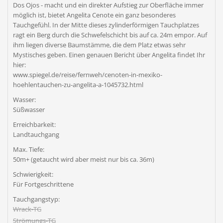
Dos Ojos - macht und ein direkter Aufstieg zur Oberfläche immer
möglich ist, bietet Angelita Cenote ein ganz besonderes
Tauchgefühl. In der Mitte dieses zylinderförmigen Tauchplatzes
ragt ein Berg durch die Schwefelschicht bis auf ca. 24m empor. Auf
ihm liegen diverse Baumstämme, die dem Platz etwas sehr
Mystisches geben. Einen genauen Bericht über Angelita findet Ihr
hier:
www.spiegel.de/reise/fernweh/cenoten-in-mexiko-
hoehlentauchen-zu-angelita-a-1045732.html
Wasser:
Süßwasser
Erreichbarkeit:
Landtauchgang
Max. Tiefe:
50m+ (getaucht wird aber meist nur bis ca. 36m)
Schwierigkeit:
Für Fortgeschrittene
Tauchgangstyp:
Wrack-TG
Strömungs-TG