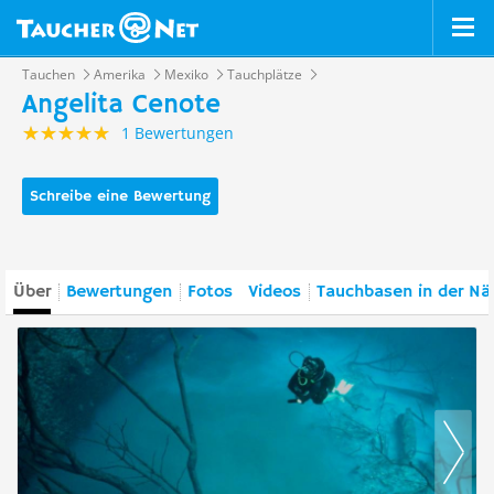
Tauchen
Amerika
Mexiko
Tauchplätze
Angelita Cenote
1 Bewertungen
Schreibe eine Bewertung
Über
Bewertungen
Fotos
Videos
Tauchbasen in der Nä