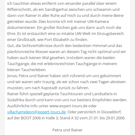
ich tauchten etwas entfernt von einander parallel über einem
Riffeinschnitt, als ein Sandtigerhai zwischen uns schwamm und
dann von Rainer in aller Ruhe auf mich zu und durch meine Beine
getrieben wurde. Dies konnte ich mit meiner UW-Kamera
dokumentieren. Ein großer Rochen gab uns dann auch noch die
Ehre. Es ist erstaunlich eine so intakte UW-Welt im Einzugsbereich
einer Großstadt, wie Port Elizabeth zu finden.
Gut, die Sichtverhältnisse durch den bedeckten Himmel und das
planktonreiche Wasser waren an diesem Tag nicht optimal und wir
haben auch keinen Wal gesehen, trotzdem waren die beiden
Tauchgänge, die mit erlebnisreichsten Tauchgänge in meinem
kleinen Taucherleben.
Jonas, Petra und Rainer haben sich rührend um uns gekümmert
und wir waren sehr traurig, als wir schon nach zwei Tagen abreisen
mussten, um nach Kapstadt zurück zu fahren.
Rainer führt speziell geplante Tauchtouren und Landsafaris in
Südafrika durch und kann von uns nur bestens Empfohlen werden.
Ausführliche Info unter www.expert-tours.de oder
villachameleon@expert-tours.de
. Oder persönlich in Düsseldorf,
auf der BOOT 2006 in Halle 3, Stand A 32 vom 21.01. bis 29.01.2006.
Petra und Rainer