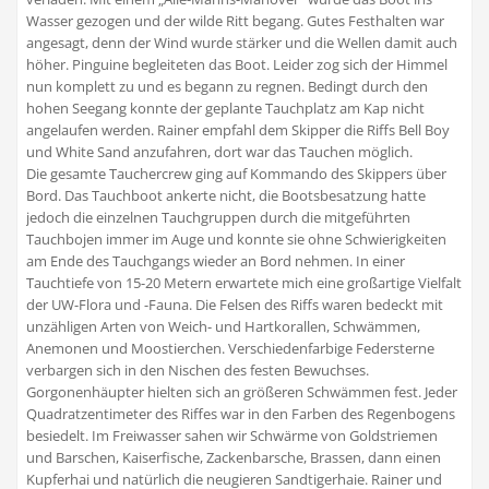
Wasser gezogen und der wilde Ritt begang. Gutes Festhalten war
angesagt, denn der Wind wurde stärker und die Wellen damit auch
höher. Pinguine begleiteten das Boot. Leider zog sich der Himmel
nun komplett zu und es begann zu regnen. Bedingt durch den
hohen Seegang konnte der geplante Tauchplatz am Kap nicht
angelaufen werden. Rainer empfahl dem Skipper die Riffs Bell Boy
und White Sand anzufahren, dort war das Tauchen möglich.
Die gesamte Tauchercrew ging auf Kommando des Skippers über
Bord. Das Tauchboot ankerte nicht, die Bootsbesatzung hatte
jedoch die einzelnen Tauchgruppen durch die mitgeführten
Tauchbojen immer im Auge und konnte sie ohne Schwierigkeiten
am Ende des Tauchgangs wieder an Bord nehmen. In einer
Tauchtiefe von 15-20 Metern erwartete mich eine großartige Vielfalt
der UW-Flora und -Fauna. Die Felsen des Riffs waren bedeckt mit
unzähligen Arten von Weich- und Hartkorallen, Schwämmen,
Anemonen und Moostierchen. Verschiedenfarbige Federsterne
verbargen sich in den Nischen des festen Bewuchses.
Gorgonenhäupter hielten sich an größeren Schwämmen fest. Jeder
Quadratzentimeter des Riffes war in den Farben des Regenbogens
besiedelt. Im Freiwasser sahen wir Schwärme von Goldstriemen
und Barschen, Kaiserfische, Zackenbarsche, Brassen, dann einen
Kupferhai und natürlich die neugieren Sandtigerhaie. Rainer und