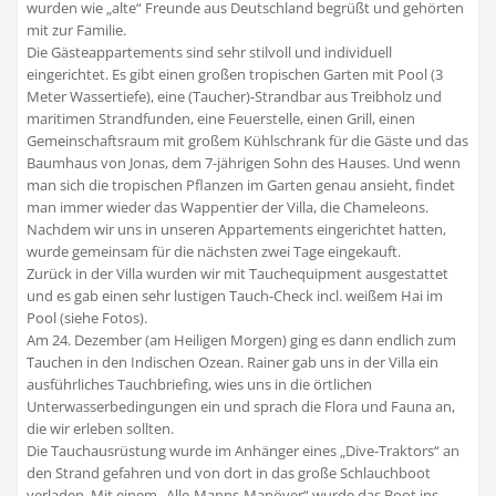
wurden wie „alte“ Freunde aus Deutschland begrüßt und gehörten
mit zur Familie.
Die Gästeappartements sind sehr stilvoll und individuell
eingerichtet. Es gibt einen großen tropischen Garten mit Pool (3
Meter Wassertiefe), eine (Taucher)-Strandbar aus Treibholz und
maritimen Strandfunden, eine Feuerstelle, einen Grill, einen
Gemeinschaftsraum mit großem Kühlschrank für die Gäste und das
Baumhaus von Jonas, dem 7-jährigen Sohn des Hauses. Und wenn
man sich die tropischen Pflanzen im Garten genau ansieht, findet
man immer wieder das Wappentier der Villa, die Chameleons.
Nachdem wir uns in unseren Appartements eingerichtet hatten,
wurde gemeinsam für die nächsten zwei Tage eingekauft.
Zurück in der Villa wurden wir mit Tauchequipment ausgestattet
und es gab einen sehr lustigen Tauch-Check incl. weißem Hai im
Pool (siehe Fotos).
Am 24. Dezember (am Heiligen Morgen) ging es dann endlich zum
Tauchen in den Indischen Ozean. Rainer gab uns in der Villa ein
ausführliches Tauchbriefing, wies uns in die örtlichen
Unterwasserbedingungen ein und sprach die Flora und Fauna an,
die wir erleben sollten.
Die Tauchausrüstung wurde im Anhänger eines „Dive-Traktors“ an
den Strand gefahren und von dort in das große Schlauchboot
verladen. Mit einem „Alle-Manns-Manöver“ wurde das Boot ins