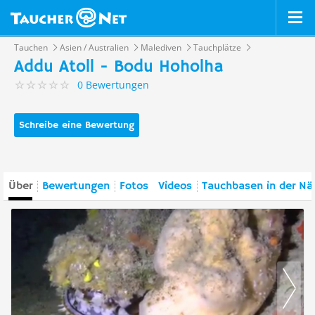
Tauchen
Asien / Australien
Malediven
Tauchplätze
Addu Atoll - Bodu Hoholha
0 Bewertungen
Schreibe eine Bewertung
Über
Bewertungen
Fotos
Videos
Tauchbasen in der Nä