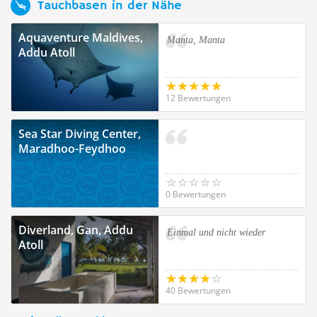
Tauchbasen in der Nähe
Aquaventure Maldives,
Manta, Manta
Addu Atoll
12 Bewertungen
Sea Star Diving Center,
Maradhoo-Feydhoo
0 Bewertungen
Diverland, Gan, Addu
Einmal und nicht wieder
Atoll
40 Bewertungen