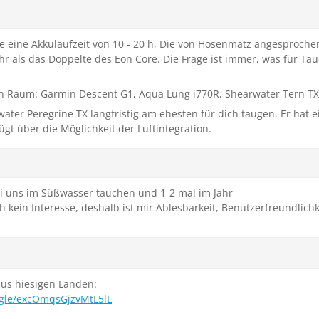
 eine Akkulaufzeit von 10 - 20 h, Die von Hosenmatz angesprochen
hr als das Doppelte des Eon Core. Die Frage ist immer, was für T
en Raum: Garmin Descent G1, Aqua Lung i770R, Shearwater Tern TX
ater Peregrine TX langfristig am ehesten für dich taugen. Er hat ei
ügt über die Möglichkeit der Luftintegration.
bei uns im Süßwasser tauchen und 1-2 mal im Jahr
kein Interesse, deshalb ist mir Ablesbarkeit, Benutzerfreundlichk
aus hiesigen Landen:
ogle/excOmqsGjzvMtL5lL