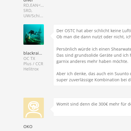
RD,EAN<40,Deep,
SRD,
UW/Schi...
Der OSTC hat aber schlicht keine Luft
Ob man die dann nutzt oder nicht, ich 
Persönlich würde ich einen Shearwa
blackraider
Das sind grundsolide Geräte und ich 
OC TX
garnix anderes mehr haben möchte.
Plus / CCR
Helitrox
Aber ich denke, das auch ein Suunto 
super zuverlässige Kombination bei 
Womit sind denn die 300€ mehr für 
OKO