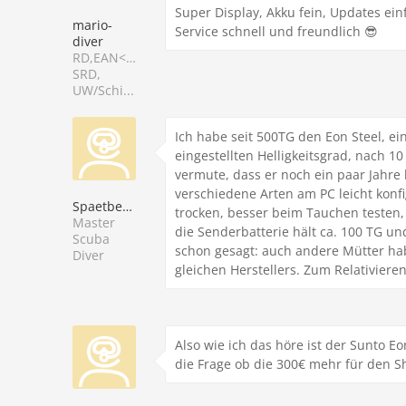
Super Display, Akku fein, Updates ei
mario-
Service schnell und freundlich 😎
diver
RD,EAN<40,Deep,
SRD,
UW/Schi...
Ich habe seit 500TG den Eon Steel, ei
eingestellten Helligkeitsgrad, nach 1
vermute, dass er noch ein paar Jahre 
verschiedene Arten am PC leicht konf
Spaetberufener
trocken, besser beim Tauchen testen, 
Master
die Senderbatterie hält ca. 100 TG und
Scuba
schon gesagt: auch andere Mütter hab
Diver
gleichen Herstellers. Zum Relativieren
Also wie ich das höre ist der Sunto E
die Frage ob die 300€ mehr für den S