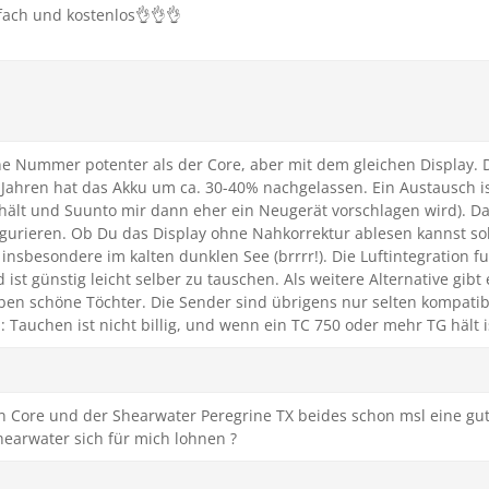
nfach und kostenlos👌👌👌
ne Nummer potenter als der Core, aber mit dem gleichen Display. D
0 Jahren hat das Akku um ca. 30-40% nachgelassen. Ein Austausch i
hält und Suunto mir dann eher ein Neugerät vorschlagen wird). Das 
igurieren. Ob Du das Display ohne Nahkorrektur ablesen kannst sol
insbesondere im kalten dunklen See (brrrr!). Die Luftintegration fu
 ist günstig leicht selber zu tauschen. Als weitere Alternative gi
en schöne Töchter. Die Sender sind übrigens nur selten kompatib
: Tauchen ist nicht billig, und wenn ein TC 750 oder mehr TG hält 
on Core und der Shearwater Peregrine TX beides schon msl eine gute
hearwater sich für mich lohnen ?