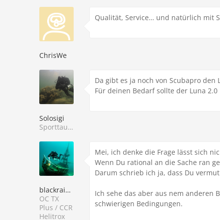
Qualität, Service… und natürlich mit
ChrisWe
Da gibt es ja noch von Scubapro den L
Für deinen Bedarf sollte der Luna 2.0
Solosigi
Sporttaucher
Mei, ich denke die Frage lässt sich ni
Wenn Du rational an die Sache ran ge
Darum schrieb ich ja, dass Du vermut
blackraider
Ich sehe das aber aus nem anderen Bl
OC TX
schwierigen Bedingungen.
Plus / CCR
Helitrox