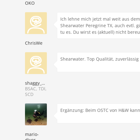
OKO
Ich lehne mich jetzt mal weit aus dem
Shearwater Peregrine TX, auch evtl. g
tu es. Du wirst es (aktuell) nicht bere
ChrisWe
Shearwater. Top Qualität, zuverlässig
shaggy_beard
BSAC, TDI,
SCD
Ergänzung: Beim OSTC von H&W kann 
mario-
diver