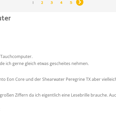

1
2
3
4
5
uter
n Tauchcomputer.
de ich gerne gleich etwas gescheites nehmen.
unto Eon Core und der Shearwater Peregrine TX aber vielleich
 großen Ziffern da ich eigentlich eine Lesebrille brauche. A
t