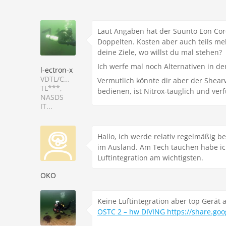
Laut Angaben hat der Suunto Eon Core
Doppelten. Kosten aber auch teils me
deine Ziele, wo willst du mal stehen?
Ich werfe mal noch Alternativen in d
l-ectron-x
VDTL/CMAS-
Vermutlich könnte dir aber der Shearw
TL***,
bedienen, ist Nitrox-tauglich und verf
NASDS
IT...
Hallo, ich werde relativ regelmäßig 
im Ausland. Am Tech tauchen habe ich 
Luftintegration am wichtigsten.
OKO
Keine Luftintegration aber top Gerät 
OSTC 2 – hw DIVING https://share.go