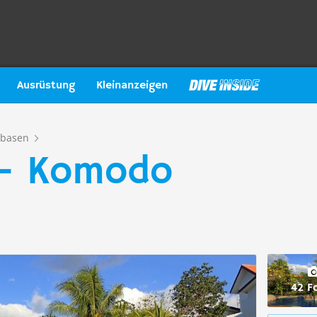
Ausrüstung
Kleinanzeigen
basen
 - Komodo
42 F