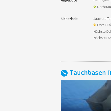
Angebote
Halbtagest
Nachtta
Sicherheit
Sauerstoffa
Erste Hil
Nächste D
Nächstes K
Tauchbasen i