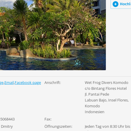
Hochl
ge
,
Email
,
Facebook page
Anschrift:
Wet Frog Divers Komodo
c/o Bintang Flores Hotel
Jl. Pantai Pede
Labuan Bajo, Insel Flores,
Komodo
Indonesien
45068443
Fax:
& Dmitry
Öffnungszeiten:
Jeden Tag von 8:30 Uhr bis