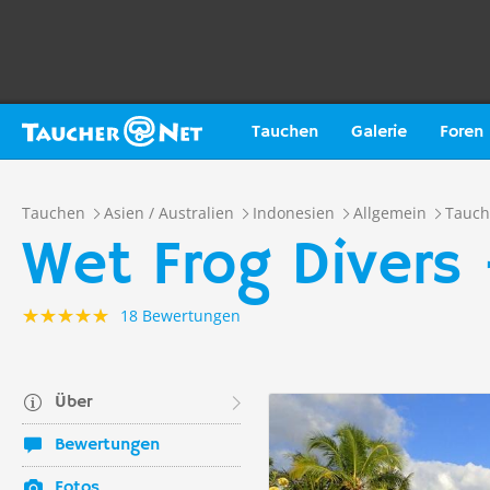
Tauchen
Galerie
Foren
Tauchen
Asien / Australien
Indonesien
Allgemein
Tauch
Wet Frog Divers
18 Bewertungen
Über
Bewertungen
Fotos