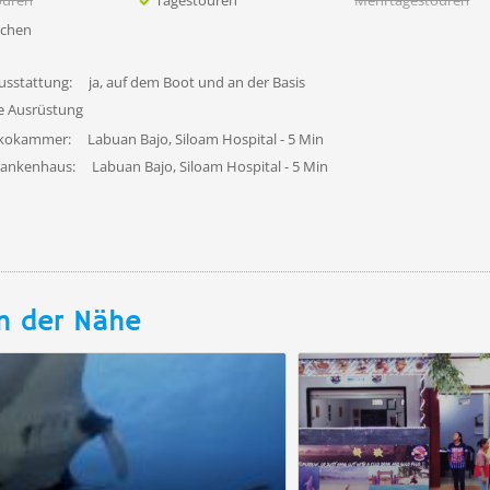
ouren
Tagestouren
Mehrtagestouren
uchen
usstattung:
ja, auf dem Boot und an der Basis
fe Ausrüstung
ekokammer:
Labuan Bajo, Siloam Hospital - 5 Min
rankenhaus:
Labuan Bajo, Siloam Hospital - 5 Min
n der Nähe