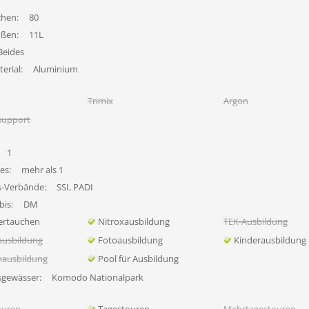
chen:
80
ößen:
11L
Beides
erial:
Aluminium
Trimix
Argon
support
1
es:
mehr als 1
s-Verbände:
SSI, PADI
bis:
DM
ertauchen
Nitroxausbildung
TEK-Ausbildung
ausbildung
Fotoausbildung
Kinderausbildung
nausbildung
Pool für Ausbildung
sgewässer:
Komodo Nationalpark