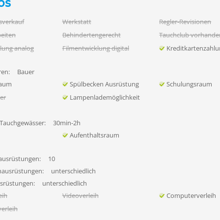
os
sverkauf
Werkstatt
Regler-Revisionen
eiten
Behindertengerecht
Tauchclub vorhande
lung analog
Filmentwicklung digital
Kreditkartenzahl
en:
Bauer
raum
Spülbecken Ausrüstung
Schulungsraum
her
Lampenlademöglichkeit
 Tauchgewässer:
30min-2h
Aufenthaltsraum
ausrüstungen:
10
hausrüstungen:
unterschiedlich
usrüstungen:
unterschiedlich
eih
Videoverleih
Computerverleih
erleih