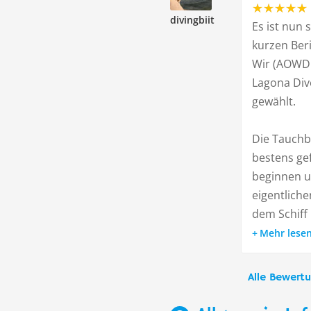
divingbiit
Es ist nun
kurzen Ber
Wir (AOWD 
Lagona Div
gewählt.
Die Tauchba
bestens gef
beginnen u
eigentlich
dem Schiff b
Mehr lese
Alle Bewert