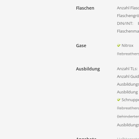
Flaschen
Anzahl Flas
Flaschengr
DIN/INT:
Flaschenmat
Gase
Nitrox
Rebreather
Ausbildung
Anzahl TLs:
Anzahl Guid
Ausbildung
Ausbildung 
Schnupp
Rebreather
Behinderte
Ausbildung