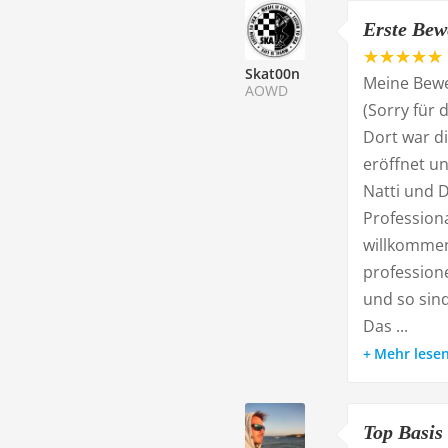
Erste Bew
Skat00n
Meine Bewe
AOWD
(Sorry für 
Dort war di
eröffnet un
Natti und D
Professiona
willkommen
professione
und so sind
Das ...
Mehr lese
Top Basis