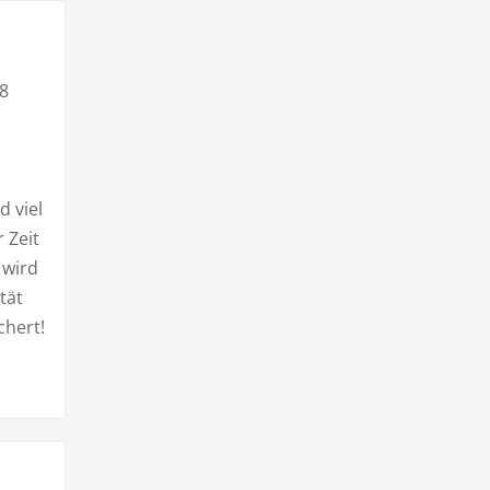
8
d viel
 Zeit
 wird
tät
chert!