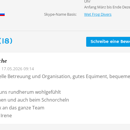
Uhr
Anfang März bis Ende De
Skype-Name Basis:
Wet Frog Divers
(18)
Schreibe eine Bew
che
17.05.2026 09:14
elle Betreuung und Organisation, gutes Equiment, bequem
uns rundherum wohlgefühlt
en und auch beim Schnorcheln
k an das ganze Team
 Irene