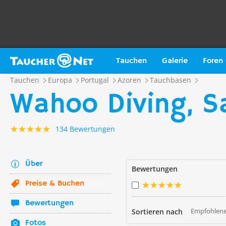
Tauchen
Galerie
Foren
Tauchen
Europa
Portugal
Azoren
Tauchbasen
Wahoo Diving, S
134 Bewertungen
Über
Bewertungen
Preise & Buchen
Bewertungen
Empfohlene
Sortieren nach
Fotos