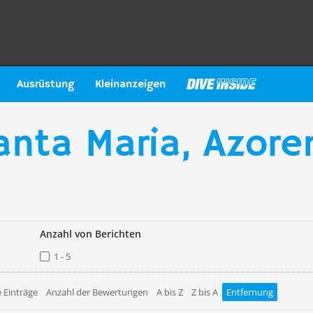
Ausrüstung
Kleinanzeigen
anta Maria, Azore
Anzahl von Berichten
1 - 5
 Einträge
Anzahl der Bewertungen
A bis Z
Z bis A
Entfernung