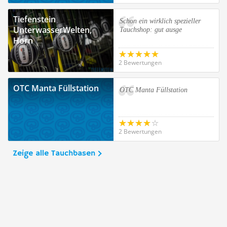
Tiefenstein
Schon ein wirklich spezieller
UnterwasserWelten,
Tauchshop: gut ausge
Horn
2 Bewertungen
OTC Manta Füllstation
OTC Manta Füllstation
2 Bewertungen
Zeige alle Tauchbasen