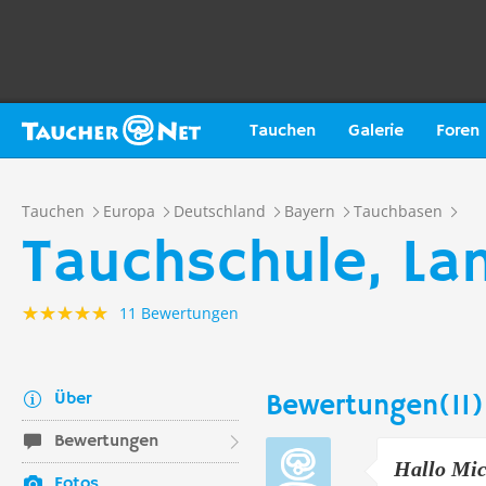
Tauchen
Galerie
Foren
Tauchen
Europa
Deutschland
Bayern
Tauchbasen
Tauchschule, L
11 Bewertungen
Über
Bewertungen(11)
Bewertungen
Hallo Mic
Fotos