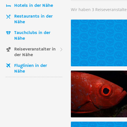
Hotels in der Nähe
Wir haben 3 Reiseveranstalte
Restaurants in der
Nähe
Tauchclubs in der
Nähe
Reiseveranstalter in
der Nähe
Fluglinien in der
Nähe