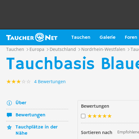
Tauchen
Galerie
Foren
Tauchen
Europa
Deutschland
Nordrhein-Westfalen
Tau
Tauchbasis Blau
4 Bewertungen
Über
Bewertungen
Bewertungen
Tauchplätze in der
Empfohlene
Sortieren nach
Nähe