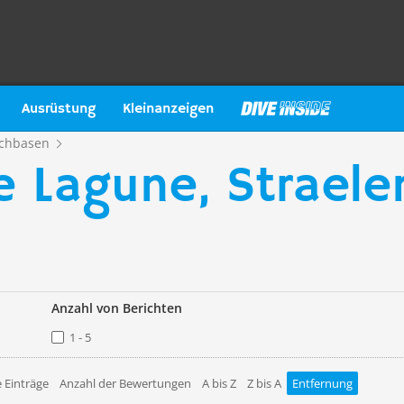
Ausrüstung
Kleinanzeigen
chbasen
e Lagune, Strael
Anzahl von Berichten
1 - 5
 Einträge
Anzahl der Bewertungen
A bis Z
Z bis A
Entfernung