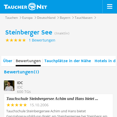
Tauchen
Europa
Deutschland
Bayern
Tauchbasen
Steinberger See
(Inaktiv)
1 Bewertungen
Über
Bewertungen
Tauchplätze in der Nähe
Hotels in d
Bewertungen(1)
IDC
IDC
600 TGs
Tauchschule Steinbergersee Achim und Hans bietet ...
15.10.2006
Tauchschule Steinbergersee Achim und Hans bietet
Ganzjahresausbildung direkt am Steinbergersee bei Steinberg am