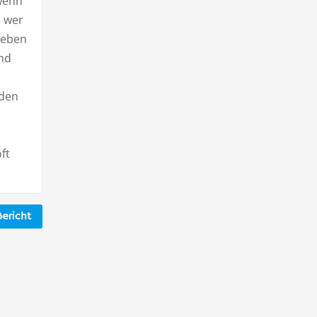
 wenn
n wer
geben
Und
 den
ft
ericht