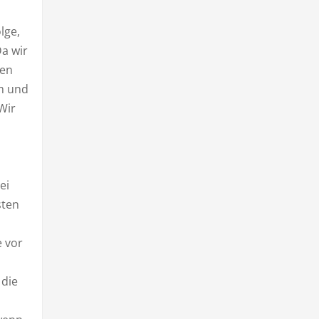
lge,
Da wir
ten
rm und
 Wir
ei
sten
e vor
 die