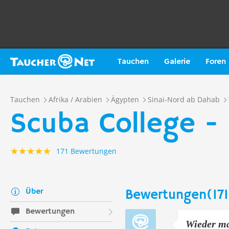
Tauchen
Galerie
Foren
Tauchen
Afrika / Arabien
Ägypten
Sinai-Nord ab Dahab
Scuba College -
171 Bewertungen
Über
Bewertungen(171
Bewertungen
Wieder ma