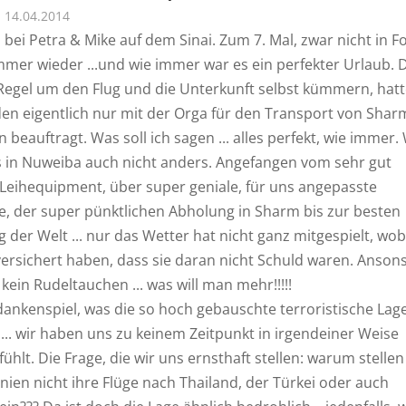
14.04.2014
bei Petra & Mike auf dem Sinai. Zum 7. Mal, zwar nicht in Fo
mmer wieder ...und wie immer war es ein perfekter Urlaub. 
 Regel um den Flug und die Unterkunft selbst kümmern, hat
iden eigentlich nur mit der Orga für den Transport von Sha
 beauftragt. Was soll ich sagen ... alles perfekt, wie immer.
 in Nuweiba auch nicht anders. Angefangen vom sehr gut
 Leihequipment, über super geniale, für uns angepasste
, der super pünktlichen Abholung in Sharm bis zur besten
 der Welt ... nur das Wetter hat nicht ganz mitgespielt, wob
versichert haben, dass sie daran nicht Schuld waren. Anson
kein Rudeltauchen ... was will man mehr!!!!!
dankenspiel, was die so hoch gebauschte terroristische Lag
... wir haben uns zu keinem Zeitpunkt in irgendeiner Weise
ühlt. Die Frage, die wir uns ernsthaft stellen: warum stellen
glinien nicht ihre Flüge nach Thailand, der Türkei oder auch