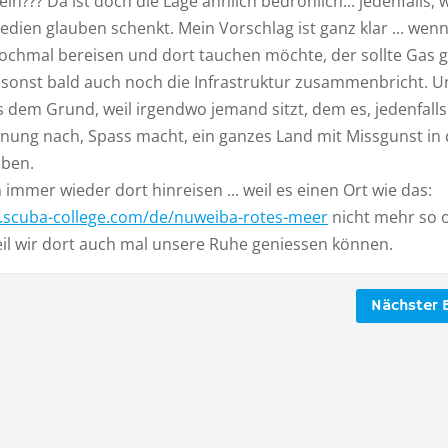
ein??? Da ist doch die Lage ähnlich bedrohlich... jedenfalls,
dien glauben schenkt. Mein Vorschlag ist ganz klar ... wen
nochmal bereisen und dort tauchen möchte, der sollte Gas 
rt sonst bald auch noch die Infrastruktur zusammenbricht. 
 dem Grund, weil irgendwo jemand sitzt, dem es, jedenfalls
nung nach, Spass macht, ein ganzes Land mit Missgunst in
iben.
immer wieder dort hinreisen ... weil es einen Ort wie das:
.scuba-college.com/de/nuweiba-rotes-meer
nicht mehr so o
eil wir dort auch mal unsere Ruhe geniessen können.
Nächster B