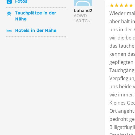
Fotos
bohand2
Wieder mal 
Tauchplätze in der
AOWD
Nähe
160 TGs
aber halt i
uns in der
Hotels in der Nähe
wir die be
das tauchen
kennen das
gepflegten
Tauchgänge
Verpflegung
uns beide 
wie immer: 
Kleines Ge
Ort angeht 
bedroht gef
Billigstflu