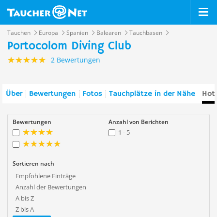
Tauchen
Europa
Spanien
Balearen
Tauchbasen
Portocolom Diving Club
2 Bewertungen
Über
Bewertungen
Fotos
Tauchplätze in der Nähe
Hote
Bewertungen
Anzahl von Berichten
1 - 5
Sortieren nach
Empfohlene Einträge
Anzahl der Bewertungen
A bis Z
Z bis A