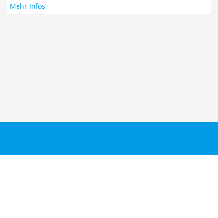
Mehr Infos
Taucher.Net
Reisebericht hinzufügen
Sitemap
Kontakt
Taucher.Net Team
DiveInside Redaktion
Impressum
Datenschutz