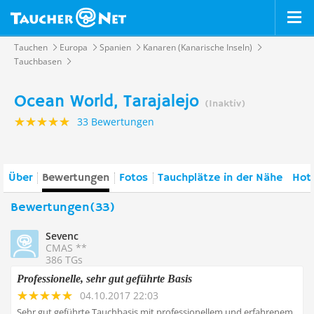
Tauchen
Europa
Spanien
Kanaren (Kanarische Inseln)
Tauchbasen
Ocean World, Tarajalejo
(Inaktiv)
33 Bewertungen
Über
Bewertungen
Fotos
Tauchplätze in der Nähe
Hote
Bewertungen(33)
Sevenc
CMAS **
386 TGs
Professionelle, sehr gut geführte Basis
04.10.2017 22:03
Sehr gut geführte Tauchbasis mit professionellem und erfahrenem