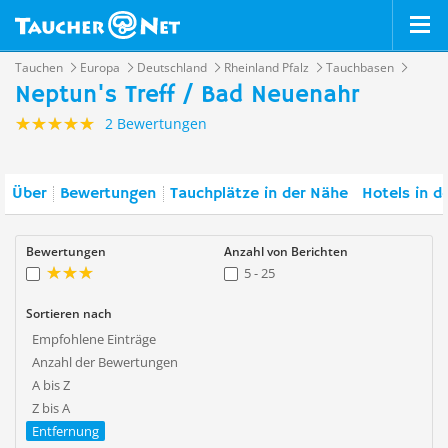
Tauchen
Europa
Deutschland
Rheinland Pfalz
Tauchbasen
Neptun's Treff / Bad Neuenahr
2 Bewertungen
Über
Bewertungen
Tauchplätze in der Nähe
Hotels in d
Bewertungen
Anzahl von Berichten
5 - 25
Sortieren nach
Empfohlene Einträge
Anzahl der Bewertungen
A bis Z
Z bis A
Entfernung