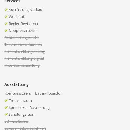
Services
Ausrüstungsverkauf
Werkstatt
Regler-Revisionen
Neoprenarbeiten
Behindertengerecht
Tauchclub vorhanden
Filmentwicklung analog
Filmentwicklung digital
Kreditkartenzahlung
Ausstattung
Kompressoren:
Bauer-Poseidon
Trockenraum
Spülbecken Ausrüstung
Schulungsraum
Schliessfächer
Lampenlademöglichkeit