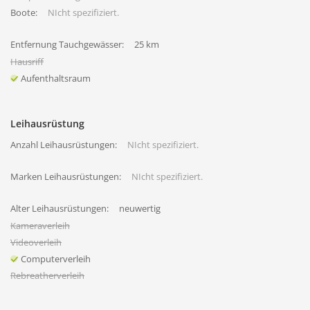
Boote:
NIcht spezifiziert.
Entfernung Tauchgewässer:
25 km
Hausriff
Aufenthaltsraum
Leihausrüstung
Anzahl Leihausrüstungen:
NIcht spezifiziert.
Marken Leihausrüstungen:
NIcht spezifiziert.
Alter Leihausrüstungen:
neuwertig
Kameraverleih
Videoverleih
Computerverleih
Rebreatherverleih