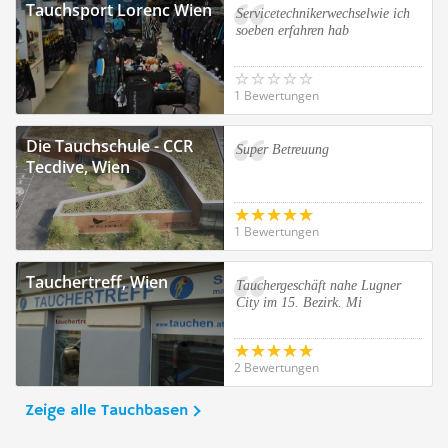
Tauchsport Lorenc Wien
Servicetechnikerwechselwie ich
soeben erfahren hab
1 Bewertungen
Die Tauchschule - CCR
Super Betreuung
Tecdive, Wien
1 Bewertungen
Tauchertreff, Wien
Tauchergeschäft nahe Lugner
City im 15. Bezirk. Mi
2 Bewertungen
Zeige alle Tauchbasen