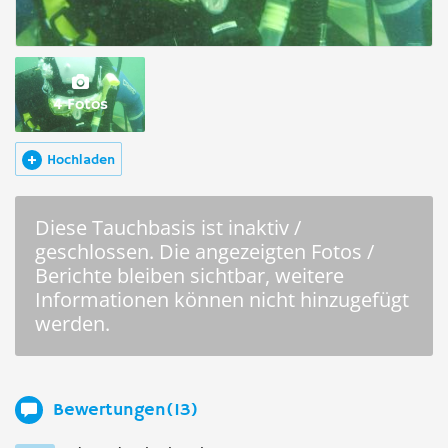
4 Fotos
Hochladen
Diese Tauchbasis ist inaktiv /
geschlossen. Die angezeigten Fotos /
Berichte bleiben sichtbar, weitere
Informationen können nicht hinzugefügt
werden.
Bewertungen(13)