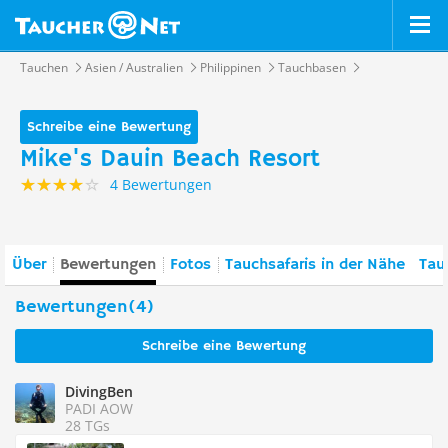
Tauchen
Asien / Australien
Philippinen
Tauchbasen
Schreibe eine Bewertung
Mike's Dauin Beach Resort
4 Bewertungen
Über
Bewertungen
Fotos
Tauchsafaris in der Nähe
Tau
Bewertungen(4)
Schreibe eine Bewertung
DivingBen
PADI AOW
28 TGs