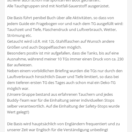
sicherer auch schon mal spontan ein Boot gechartert.
Alle Tauchgruppen sind mit Notfall-Sauerstoff ausgerüstet.
Die Basis führt penibel Buch über alle Aktivitäten, so dass von
jedem Guide ein Fragebogen vor und nach dem TG ausgefüllt wird:
Tauchzeit und Tiefe, Flaschendruck und Luftverbrauch, Wetter,
Strömung etc.
Getaucht wird i.d.R. mit 12L-Stahlflaschen auf Wunsch andere
Größen und auch Doppelflaschen möglich.
Besonders positiv ist mir aufgefallen, dass die Tanks, bis auf eine
Ausnahme, während meiner 10 TGs immer einen Druck von ca. 230
Bar aufwiesen.
Neben einem vorbildlichen Briefing wurden die TGs nur durch den
Lauftverbrauch hinsichtlich Dauer und Tiefe limitiert, so dass bei
dem tieferen ersten TG des Tages auch schon mal ein Deko-TG
möglich war.
(Unsere Gruppe bestand aus erfahrenen Tauchern und jedes
Buddy-Team war für die Einhaltung seiner individuellen Stops
selber verantwortlich. Auf die Einhaltung der Safety-Stops wurde
Wert gelegt!)
Die Basis wird hauptsächlich von Engländern frequentiert und zu
unserer Zeit war Englisch für die Verständigung unbedingt