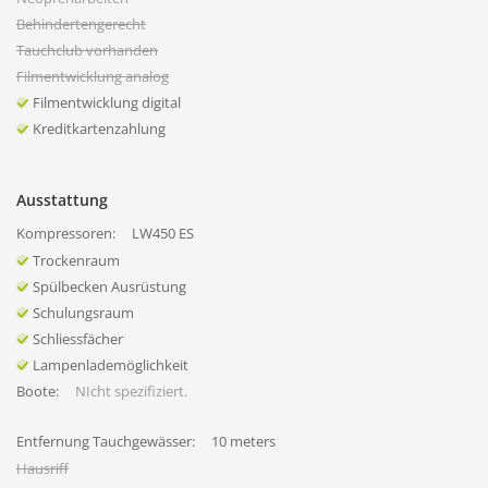
Behindertengerecht
Tauchclub vorhanden
Filmentwicklung analog
Filmentwicklung digital
Kreditkartenzahlung
Ausstattung
Kompressoren:
LW450 ES
Trockenraum
Spülbecken Ausrüstung
Schulungsraum
Schliessfächer
Lampenlademöglichkeit
Boote:
NIcht spezifiziert.
Entfernung Tauchgewässer:
10 meters
Hausriff