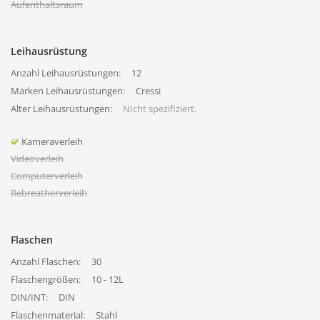
Aufenthaltsraum
Leihausrüstung
Anzahl Leihausrüstungen:
12
Marken Leihausrüstungen:
Cressi
Alter Leihausrüstungen:
NIcht spezifiziert.
Kameraverleih
Videoverleih
Computerverleih
Rebreatherverleih
Flaschen
Anzahl Flaschen:
30
Flaschengrößen:
10 - 12L
DIN/INT:
DIN
Flaschenmaterial:
Stahl