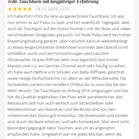
Tolle Tauchbasis mit langjähriger Erfahrung
18.11.2019 12:01
Ich halte Fish'n'Fins für eine ausgezeichnete Tauchbasis. Ich war
nun schon 3x auf Palau zu Gast und bin sowohl als Tagesgast, aber
auch als Tauchgast auf der Ocean Hunter I, mit der Basis und vielen
verschiedenen Diveguides getaucht. Ich finde Palau wird der hohen
Erwartungshaltung gerecht, aber natürlich kann es wetterbedingt
zu etwas eingeschränkten Erlebnissen kommen (wie überall sonst
schließlich auch) und die Fischsichtungen sind natürlich
Glückssache. Grauer Riffhaie sieht man eigentlich fast immer,
Mantas sind v.a. am German Channel auch sehr häufig zu sehen,
ich habe auch Delfine und Schulen von Baby-Riffhaien gesichtet,
sowie riesige Fischschwärme vor allem an der Riffaußenseite. Die
Sichtweiten variiern von exzellent (Peliliu) bis zu soso-lala bei den
WWII Wracks. Die Tauchbasis ist Anfang 2019 umgezogen und das
hat die Qualität angehoben. Der Platz wirkt paradiesischer, das
Restaurant lädt nun auch wirklich zum Sitzenbleiben oder
Wiederkommen am Abend ein und die Boote sind von den
schwimmenden Docks gut erreichbar. Die Divemaster und Guides
sind durch die Bank erfahren und sehr kompetent. Man wird nicht
besonders gegängelt beim Tauchen, was ich als angenehm
empfunden habe. Umgekehrt war mir jedes Mal klar, wenn die