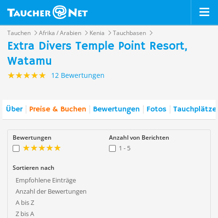
Tauchen
Afrika / Arabien
Kenia
Tauchbasen
Extra Divers Temple Point Resort,
Watamu
12 Bewertungen
Über
Preise & Buchen
Bewertungen
Fotos
Tauchplätze
Bewertungen
Anzahl von Berichten
1 - 5
Sortieren nach
Empfohlene Einträge
Anzahl der Bewertungen
A bis Z
Z bis A