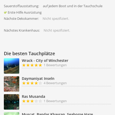
Sauerstoffausstattung:
auf jedem Boot und in der Tauchschule
Erste Hilfe Ausrüstung
Nächste Dekokammer:
NIcht spezifiziert.
Nächstes Krankenhaus:
NIcht spezifiziert.
Die besten Tauchplätze
Wrack - City of Winchester
1 Bewertungen
Daymaniyat Inseln
4 Bewertungen
Ras Musanda
1 Bewertungen
Muscat, Bandar Khayran, Seahorse Haze