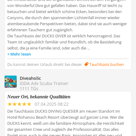
von Wonderful Dive gut gefallen haben. Das Hausriff ist leicht zu
betauchen und bietet wirklich schöne Ecken, besonders bei den
Canyons, die durch den spannenden Lichteinfall immer wieder
atemberaubende Perspektiven bieten, dabei sind sie auch weniger
erfahrenen Tauchern gut zugänglich.
Die Tauchbasis der DUCKS DIVER ist wirklich hervorragend. Das
Team ist unglaublich familiär und freundlich, ob die Basisleitung
selbst, die ja eine Familie sind, oder auch die ...
Mehr lesen
Du kannst deinen Urlaub direkt bei dieser
Tauchbasis buchen
Diveaholic
IDDA Adv Scuba Trainer
1111 TGs
Neuer Ort, bekannte Qualitäten
07.04.2025 08:22
Die Tauchbasis DUCKS DIVING QUESIER am neuen Standort im
Hotel Rohanou Beach Resort überzeugt auf ganzer Linie. Wer die
DUCKS kennt, weiß um die familiäre Atmosphäre, die Herzlichkeit
der gesamten Crew und zugleich die Professionalität. Das alles
findet man auch in der neuen Basis. Ansonsten ist alles neu und