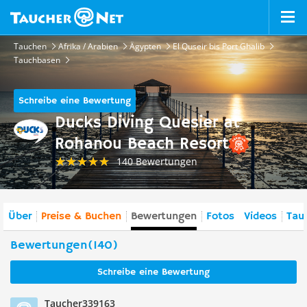
Tauchen
Afrika / Arabien
Ägypten
El Quseir bis Port Ghalib
Tauchbasen
Schreibe eine Bewertung
Ducks Diving Quesier at
Rohanou Beach Resort
140 Bewertungen
Über
Preise & Buchen
Bewertungen
Fotos
Videos
Tauc
Bewertungen(140)
Schreibe eine Bewertung
Taucher339163