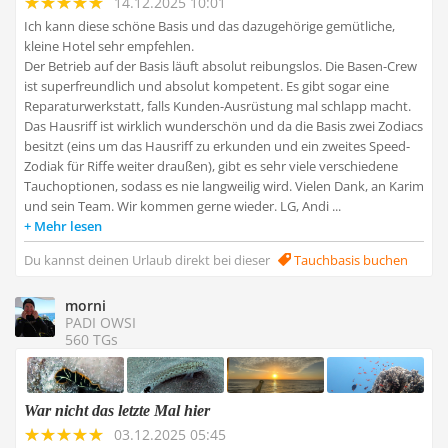
14.12.2025 10:01
Ich kann diese schöne Basis und das dazugehörige gemütliche,
kleine Hotel sehr empfehlen.
Der Betrieb auf der Basis läuft absolut reibungslos. Die Basen-Crew
ist superfreundlich und absolut kompetent. Es gibt sogar eine
Reparaturwerkstatt, falls Kunden-Ausrüstung mal schlapp macht.
Das Hausriff ist wirklich wunderschön und da die Basis zwei Zodiacs
besitzt (eins um das Hausriff zu erkunden und ein zweites Speed-
Zodiak für Riffe weiter draußen), gibt es sehr viele verschiedene
Tauchoptionen, sodass es nie langweilig wird. Vielen Dank, an Karim
und sein Team. Wir kommen gerne wieder. LG, Andi ...
Mehr lesen
Du kannst deinen Urlaub direkt bei dieser
Tauchbasis buchen
morni
PADI OWSI
560 TGs
War nicht das letzte Mal hier
03.12.2025 05:45