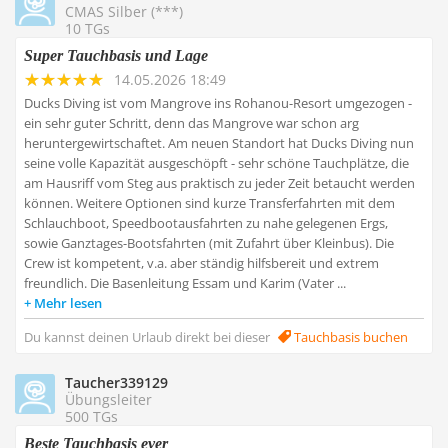
CMAS Silber (***)
10 TGs
Super Tauchbasis und Lage
14.05.2026 18:49
Ducks Diving ist vom Mangrove ins Rohanou-Resort umgezogen -
ein sehr guter Schritt, denn das Mangrove war schon arg
heruntergewirtschaftet. Am neuen Standort hat Ducks Diving nun
seine volle Kapazität ausgeschöpft - sehr schöne Tauchplätze, die
am Hausriff vom Steg aus praktisch zu jeder Zeit betaucht werden
können. Weitere Optionen sind kurze Transferfahrten mit dem
Schlauchboot, Speedbootausfahrten zu nahe gelegenen Ergs,
sowie Ganztages-Bootsfahrten (mit Zufahrt über Kleinbus). Die
Crew ist kompetent, v.a. aber ständig hilfsbereit und extrem
freundlich. Die Basenleitung Essam und Karim (Vater ...
Mehr lesen
Du kannst deinen Urlaub direkt bei dieser
Tauchbasis buchen
Taucher339129
Übungsleiter
500 TGs
Beste Tauchbasis ever