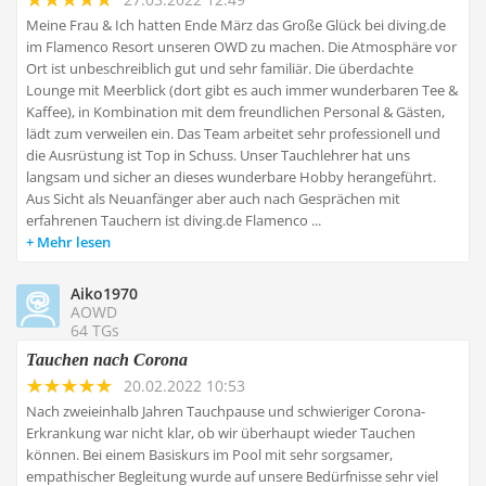
Meine Frau & Ich hatten Ende März das Große Glück bei diving.de
im Flamenco Resort unseren OWD zu machen. Die Atmosphäre vor
Ort ist unbeschreiblich gut und sehr familiär. Die überdachte
Lounge mit Meerblick (dort gibt es auch immer wunderbaren Tee &
Kaffee), in Kombination mit dem freundlichen Personal & Gästen,
lädt zum verweilen ein. Das Team arbeitet sehr professionell und
die Ausrüstung ist Top in Schuss. Unser Tauchlehrer hat uns
langsam und sicher an dieses wunderbare Hobby herangeführt.
Aus Sicht als Neuanfänger aber auch nach Gesprächen mit
erfahrenen Tauchern ist diving.de Flamenco ...
Mehr lesen
Aiko1970
AOWD
64 TGs
Tauchen nach Corona
20.02.2022 10:53
Nach zweieinhalb Jahren Tauchpause und schwieriger Corona-
Erkrankung war nicht klar, ob wir überhaupt wieder Tauchen
können. Bei einem Basiskurs im Pool mit sehr sorgsamer,
empathischer Begleitung wurde auf unsere Bedürfnisse sehr viel