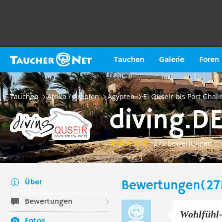
Tauchen
Galerie
Foren
Tauchen
Afrika / Arabien
Ägypten
El Quseir bis Port Ghali
diving.D
275 Bewertungen
Über
Bewertungen(27
Bewertungen
Wohlfühl-
Fotos