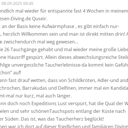
08.09.2025 00:45
endlich mal wieder für entspannte fast 4 Wochen in meinem
sen-Diving.de Quseir.
t an der Basis keine Aufwärmphase , es gibt einfach nur-
herzlich Willkommen sein und man ist direkt mitten drin! 
ie zwischendurch mal weg gewesen…
e 26 Tauchgänge gehabt und mal wieder meine große Liebe
ne Hausriff gespürt. Allein dieses abwechslungsreiche Steilr
ählige unvergessliche Taucherlebnisse-da kommt kein Gefüh
chon” auf!
nn fast drauf wetten, dass von Schildkröten, Adler-und an
chrochen, Barrakudas und Delfinen, immer mal ein Kandida
t-mal nur kurz, mal auch länger.
nn doch noch Expeditions Lust verspürt, hat die Qual der 
ielen und sehr schönenTauchspots entlang der Küste nach
r Süden. Das ist, was das Taucherherz beglückt!
en war ich dort auf dieser friedlichen und familiären Divin