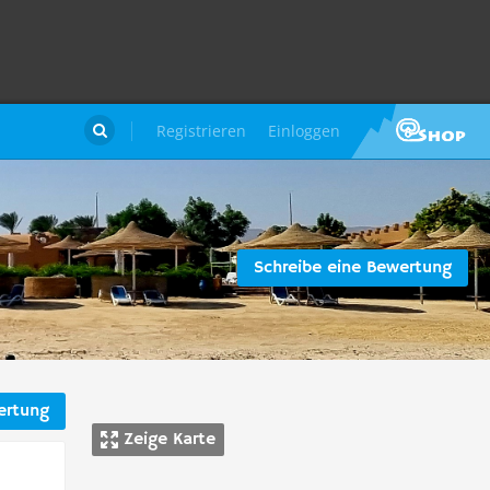
Registrieren
Einloggen

Schreibe eine Bewertung
ertung
Zeige Karte