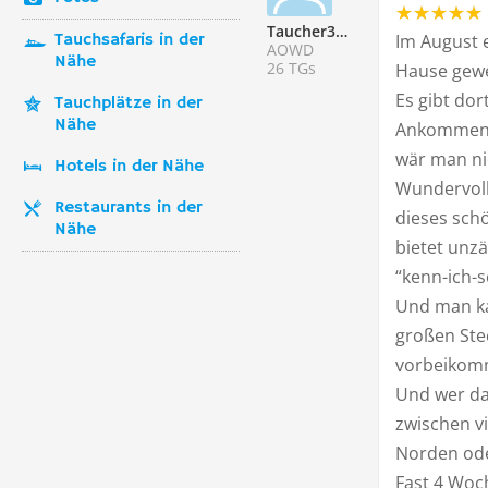
Taucher338560
Tauchsafaris in der
Im August 
AOWD
Nähe
26 TGs
Hause gewe
Es gibt dor
Tauchplätze in der
Nähe
Ankommen, 
wär man n
Hotels in der Nähe
Wundervoll
Restaurants in der
dieses schö
Nähe
bietet unz
“kenn-ich-s
Und man ka
großen Ste
vorbeikomm
Und wer da
zwischen v
Norden ode
Fast 4 Woch