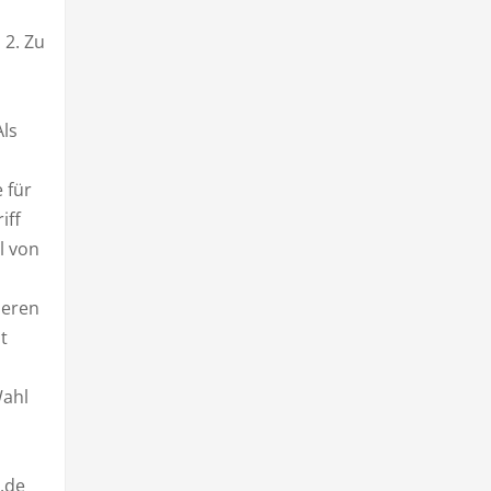
 2. Zu
Als
 für
iff
l von
deren
t
Wahl
g.de