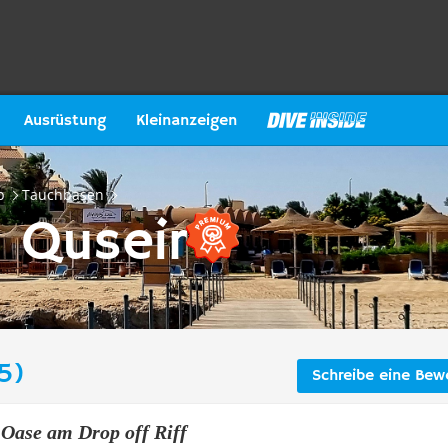
Ausrüstung
Kleinanzeigen
b
Tauchbasen
E Quseir
5)
Schreibe eine Bew
Oase am Drop off Riff