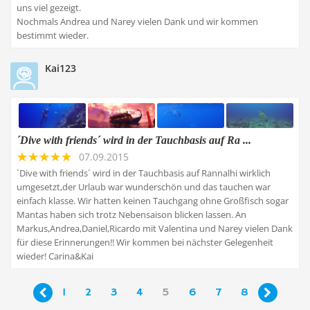
uns viel gezeigt.
Nochmals Andrea und Narey vielen Dank und wir kommen
bestimmt wieder.
Kai123
´Dive with friends´ wird in der Tauchbasis auf Ra ...
07.09.2015
´Dive with friends´ wird in der Tauchbasis auf Rannalhi wirklich
umgesetzt,der Urlaub war wunderschön und das tauchen war
einfach klasse. Wir hatten keinen Tauchgang ohne Großfisch sogar
Mantas haben sich trotz Nebensaison blicken lassen. An
Markus,Andrea,Daniel,Ricardo mit Valentina und Narey vielen Dank
für diese Erinnerungen!! Wir kommen bei nächster Gelegenheit
wieder! Carina&Kai
1
2
3
4
5
6
7
8

