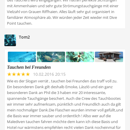
des Tauchers wird eingegangen. Wir hatten perfekte Sichtungen
mit Ammenhaien und sehr gute Strömungstauchgänge mit einer
Vielzahl von Grauen Riffhaien. Alles läuft sehr gut organisiert in
familiärer Atmosphäre ab. Wir würden jeder Zeit wieder mit Dive
Point tauchen.
Tom2
Tauchen bei Freunden
10.02.2016 20:15
Wie es der Slogan verrät , tauchen bei Freunden das traff voll zu.
Ein besonderen Dank gilt deshalb Emoke, László und ein ganz
besonderen Dank an Phil die 3 haben mir 20 interessante,
spannende Tauchgänge beschert. Auch die Crew des Tauchbootes
wir immer sehr aufmerksam, pünktlich und Freundlich auch da gilt
mein nochmaliger Dank.Die Flaschen wurden immer voll gefüllt,und
die Basis war immer sauber und ordentlich ! Allso wer auf die
Malediven tauchen fahren möchte dem kann ich diese Basis und
Hotel nur wärmstens empfehlen recht vielen Dank nocheinmal für