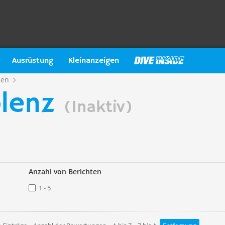
Ausrüstung
Kleinanzeigen
sen
blenz
(Inaktiv)
Anzahl von Berichten
1 - 5