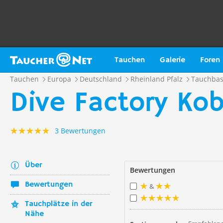
Tauchen
Galerie
Foren
Tauchen
Europa
Deutschland
Rheinland Pfalz
Tauchba
Dive Factory Ko
3 Bewertungen
Über
Bewertungen
Bewertungen
&
Tauchplätze in der
Nähe