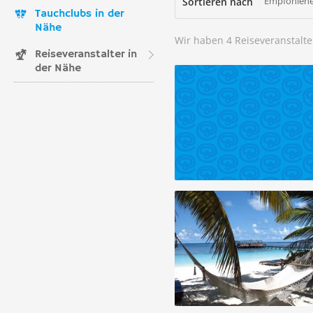
Empfohlene
Sortieren nach
Tauchclubs in der
Nähe
Wir haben 4 Reiseveranstalte
Reiseveranstalter in
der Nähe