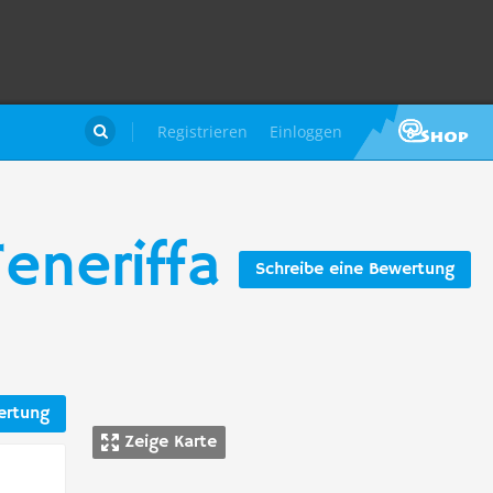
Registrieren
Einloggen

eneriffa
Schreibe eine Bewertung
ertung
Zeige Karte