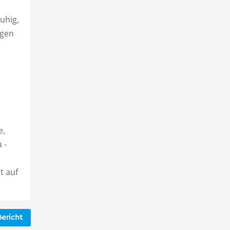
uhig,
igen
e,
 -
t auf
ericht