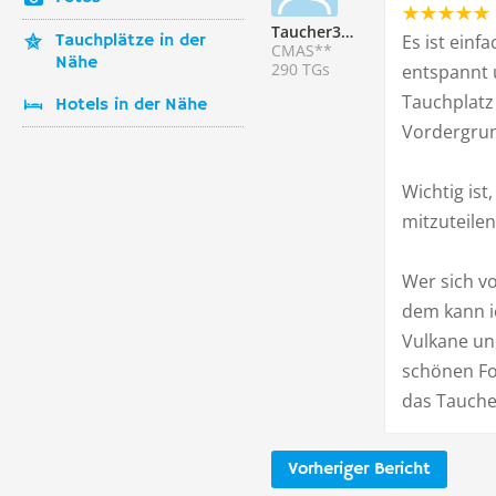
Taucher329467
Tauchplätze in der
Es ist einf
CMAS**
Nähe
290 TGs
entspannt u
Tauchplatz
Hotels in der Nähe
Vordergru
Wichtig is
mitzuteilen
Wer sich v
dem kann i
Vulkane und
schönen Fo
das Tauche
Vorheriger Bericht