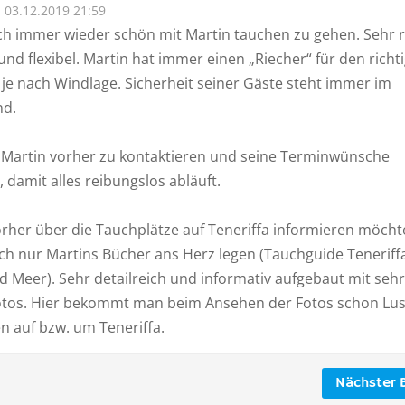
03.12.2019 21:59
ach immer wieder schön mit Martin tauchen zu gehen. Sehr r
nd flexibel. Martin hat immer einen „Riecher“ für den richt
 je nach Windlage. Sicherheit seiner Gäste steht immer im
nd.
t, Martin vorher zu kontaktieren und seine Terminwünsche
, damit alles reibungslos abläuft.
orher über die Tauchplätze auf Teneriffa informieren möcht
ch nur Martins Bücher ans Herz legen (Tauchguide Teneriffa
 Meer). Sehr detailreich und informativ aufgebaut mit sehr
tos. Hier bekommt man beim Ansehen der Fotos schon Lus
n auf bzw. um Teneriffa.
Nächster B