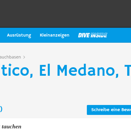
Ausrüstung
Kleinanzeigen
auchbasen
ico, El Medano, T
)
Schreibe eine Bew
 tauchen