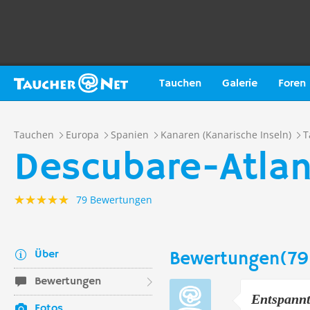
Tauchen
Galerie
Foren
Tauchen
Europa
Spanien
Kanaren (Kanarische Inseln)
T
Descubare-Atlant
79 Bewertungen
Über
Bewertungen(79
Bewertungen
Entspannt
Fotos