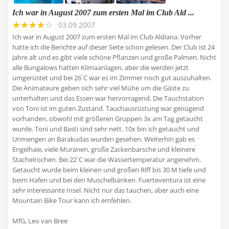
Ich war in August 2007 zum ersten Mal im Club Ald ...
03.09.2007
Ich war in August 2007 zum ersten Mal im Club Aldiana. Vorher
hatte ich die Berichte auf dieser Seite schon gelesen. Der Club ist 24
Jahre alt und es gibt viele schöne Pflanzen und große Palmen. Nicht
alle Bungalows hatten Klimaanlagen, aber die werden jetzt
umgerüstet und bei 26´C war es im Zimmer noch gut auszuhalten.
Die Animateure geben sich sehr viel Mühe um die Gäste zu
unterhalten und das Essen war hervorragend. Die Tauchstation
von Toni ist im guten Zustand. Tauchausrüstung war genügend
vorhanden, obwohl mit größeren Gruppen 3x am Tag getaucht
wurde. Toni und Basti sind sehr nett. 10x bin ich getaucht und
Unmengen an Barakudas wurden gesehen. Weiterhin gab es
Engelhaie, viele Muränen, große Zackenbarsche und kleinere
Stachelrochen. Bei 22´C war die Wassertemperatur angenehm.
Getaucht wurde beim kleinen und großen Riff bis 30 M tiefe und
beim Hafen und bei den Muschelbänken. Fuerteventura ist eine
sehr interessante Insel. Nicht nur das tauchen, aber auch eine
Mountain Bike Tour kann ich emfehlen.
MfG, Leo van Bree