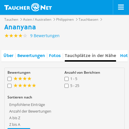
Tauchen
Asien / Australien
Philippinen
Tauchbasen
Ananyana
9 Bewertungen
Über
Bewertungen
Fotos
Tauchplätze in der Nähe
Hote
Bewertungen
Anzahl von Berichten
1 - 5
5 - 25
Sortieren nach
Empfohlene Einträge
Anzahl der Bewertungen
A bis Z
Z bis A