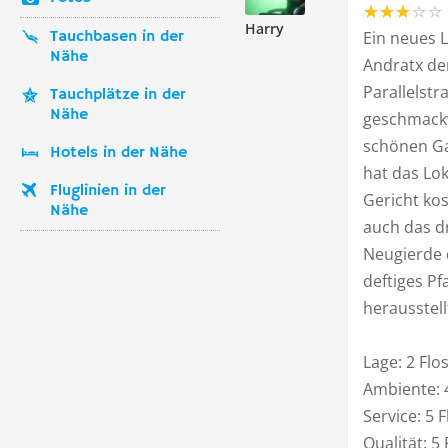
Harry
Tauchbasen in der
Ein neues L
Nähe
Andratx den
Parallelstr
Tauchplätze in der
Nähe
geschmackv
schönen Ga
Hotels in der Nähe
hat das Lo
Fluglinien in der
Gericht ko
Nähe
auch das d
Neugierde d
deftiges P
herausstell
Lage: 2 Flo
Ambiente: 
Service: 5 
Qualität: 5