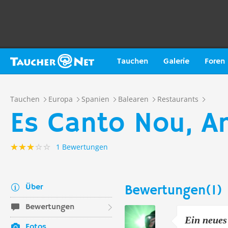
Tauchen
Galerie
Foren
Tauchen
Europa
Spanien
Balearen
Restaurants
Es Canto Nou, An
1 Bewertungen
Über
Bewertungen(1)
Bewertungen
Ein neues 
Fotos