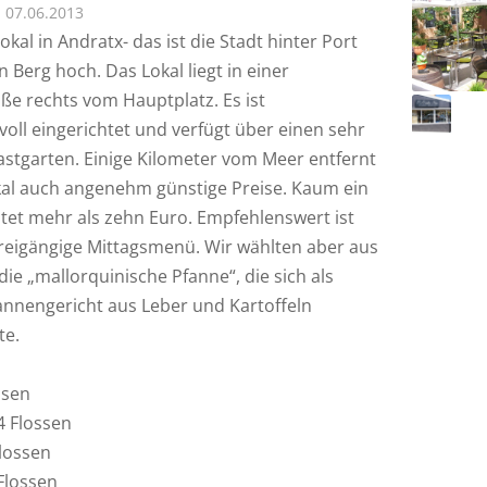
07.06.2013
okal in Andratx- das ist die Stadt hinter Port
 Berg hoch. Das Lokal liegt in einer
aße rechts vom Hauptplatz. Es ist
oll eingerichtet und verfügt über einen sehr
stgarten. Einige Kilometer vom Meer entfernt
kal auch angenehm günstige Preise. Kaum ein
stet mehr als zehn Euro. Empfehlenswert ist
reigängige Mittagsmenü. Wir wählten aber aus
ie „mallorquinische Pfanne“, die sich als
fannengericht aus Leber und Kartoffeln
te.
ssen
4 Flossen
Flossen
 Flossen