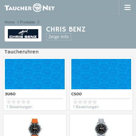
Home
Produkte
CHRIS BENZ
Zeige Info
Taucheruhren
3U60
CS00
1 Bewertungen
1 Bewertungen