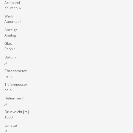
Armband
Kautschuk
Werk
Automatik
Anzeige
Analog
Glas
Saphir
Datum
ja
Chronometer
nein
Tiefenmesser
nein
Heliumventil
ja
Druckdicht [m]
1000
Lunette
ja