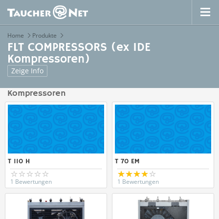
Home
Produkte
FLT COMPRESSORS (ex IDE
Kompressoren)
Zeige Info
Kompressoren
T 110 H
T 70 EM
1 Bewertungen
1 Bewertungen