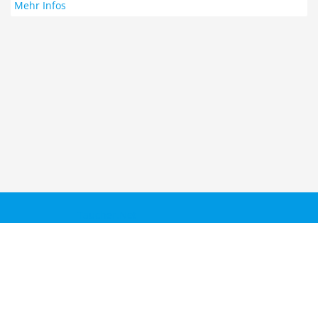
Mehr Infos
Taucher.Net
Reisebericht hinzufügen
Sitemap
Kontakt
Taucher.Net Team