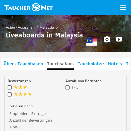
Asien / Australien
Malaysia
Liveaboards in Malaysia
Über
Tauchbasen
Tauchsafaris
Tauchplätze
Hotels
Ta
Bewertungen
Anzahl von Berichten
1 - 5
Sortieren nach
Empfohlene Einträge
Anzahl der Bewertungen
A bis Z