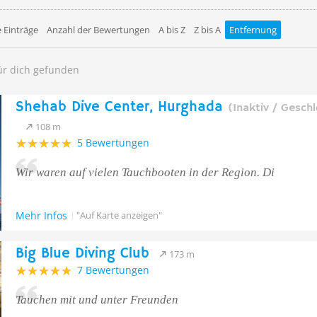
 Einträge
Anzahl der Bewertungen
A bis Z
Z bis A
Entfernung
ür dich gefunden
Shehab Dive Center, Hurghada
(Inaktiv / Gesch
108 m
5 Bewertungen
Wir waren auf vielen Tauchbooten in der Region. Di
Mehr Infos
"Auf Karte anzeigen"
Big Blue Diving Club
173 m
7 Bewertungen
Tauchen mit und unter Freunden