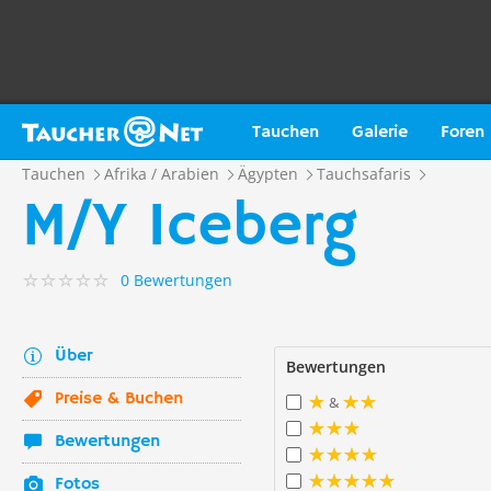
Tauchen
Galerie
Foren
Tauchen
Afrika / Arabien
Ägypten
Tauchsafaris
M/Y Iceberg
0 Bewertungen
Über
Bewertungen
Preise & Buchen
&
Bewertungen
Fotos