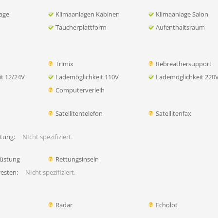
age
Klimaanlagen Kabinen
Klimaanlage Salon
Taucherplattform
Aufenthaltsraum
Trimix
Rebreathersupport
t 12/24V
Lademöglichkeit 110V
Lademöglichkeit 220
Computerverleih
Satellitentelefon
Satellitenfax
tung:
NIcht spezifiziert.
rüstung
Rettungsinseln
esten:
NIcht spezifiziert.
Radar
Echolot