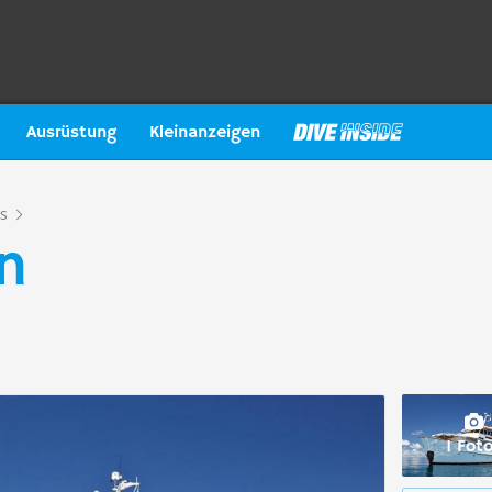
Ausrüstung
Kleinanzeigen
s
n
1 Fot