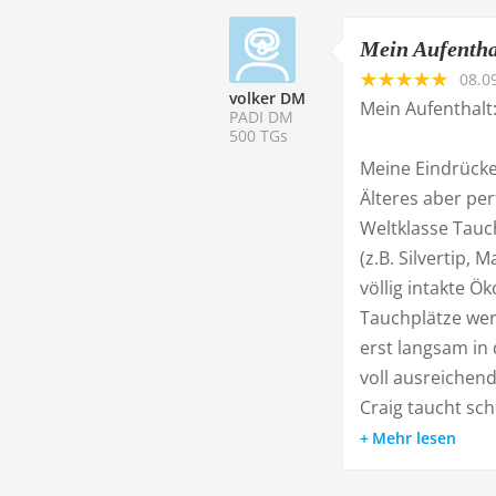
Mein Aufenthal
08.0
volker DM
Mein Aufenthalt:
PADI DM
500 TGs
Meine Eindrücke
Älteres aber per
Weltklasse Tauch
(z.B. Silvertip,
völlig intakte 
Tauchplätze werd
erst langsam in
voll ausreichend
Craig taucht scho
Mehr lesen