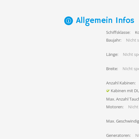
Allgemein Infos
Schiffsklasse:
K
Baujahr:
NIcht s
Länge:
NIcht spe
Breite:
NIcht spe
Anzahl Kabinen:
Kabinen mit D
Max. Anzahl Tauc
Motoren:
NIcht 
Max. Geschwindig
Generatoren:
NI