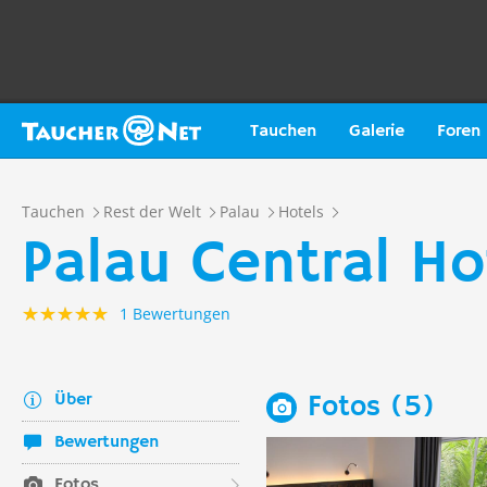
Tauchen
Galerie
Foren
Tauchen
Rest der Welt
Palau
Hotels
Palau Central Ho
1 Bewertungen
Über
Fotos (5)
Bewertungen
Fotos