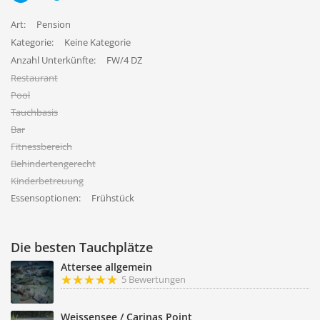
Art:
Pension
Kategorie:
Keine Kategorie
Anzahl Unterkünfte:
FW/4 DZ
Restaurant
Pool
Tauchbasis
Bar
Fitnessbereich
Behindertengerecht
Kinderbetreuung
Essensoptionen:
Frühstück
Die besten Tauchplätze
Attersee allgemein
5 Bewertungen
Weissensee / Carinas Point