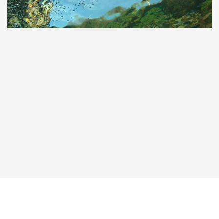
Taucher.Net