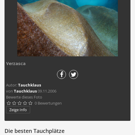
Verzasca
Autor:
Tauchklaus
von
Tauchklaus
09.11.2006
Bewerte dieses Foto
0 Bewertungen





Zeige Info
Die besten Tauchplätze